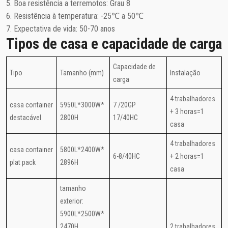
5. Boa resistência a terremotos: Grau 8
6. Resistência à temperatura: -25℃ a 50℃
7. Expectativa de vida: 50-70 anos
Tipos de casa e capacidade de carga
Capacidade de
Tipo
Tamanho (mm)
Instalação
carga
4 trabalhadores
casa container
5950L*3000W*
7 /20GP
+ 3 horas=1
destacável
2800H
17/40HC
casa
4 trabalhadores
casa container
5800L*2400W*
6-8/40HC
+ 2 horas=1
plat pack
2896H
casa
tamanho
exterior:
5900L*2500W*
2470H
2 trabalhadores