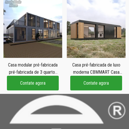
recipiente vivo para casa
Casa modular pré-fabricada
Casa pré-fabricada de luxo
pré-fabricada de 3 quartos
moderna CBMMART Casa
da China Conjunto de kits
modular pré-fabricada fácil
Contate agora
Contate agora
minúsculos modulares Casas
de montar 20 pés 40 pés
de contêiner Casa para
casa de contêiner
venda