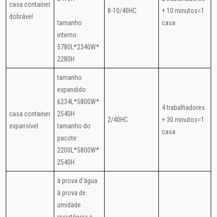
casa container
8-10/40HC
+ 10 minutos=1
dobrável
tamanho
casa
interno:
5780L*2340W*
2280H
tamanho
expandido:
6234L*5800W*
4 trabalhadores
casa container
2540H
2/40HC
+ 30 minutos=1
expansível
tamanho do
casa
pacote:
2200L*5800W*
2540H
à prova d'água
à prova de
umidade