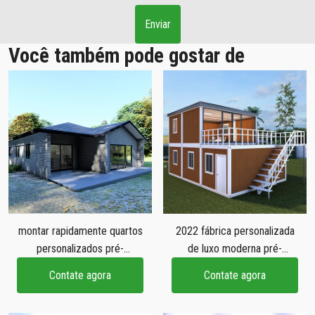
Enviar
Você também pode gostar de
montar rapidamente quartos
2022 fábrica personalizada
personalizados pré-
de luxo moderna pré-
fabricados sustentáveis
fabricada 2 3 4 quartos casa
Contate agora
Contate agora
casa pré-fabricada vivenda
china pré-fabricada
de aço leve econômica
embalagem plana barata