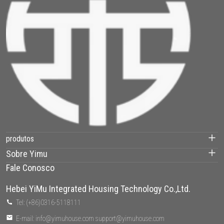
produtos
Sobre Yimu
Container House
Fale Conosco
Nossos projetos
casa pré-fabricada
Hebei YiMu Integrated Housing Technology Co.,Ltd.
Sobre nós
Tel: (+86)0316-5118111
Villa Aço Leve
E-mail: info@yimuhouse.com support@yimuhouse.com
Fábrica