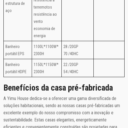
resistência a
estrutura de
terremotos
aço
resistência ao
vento
economia de
energia
Banheiro
1100L*1100W*
28 /20GP
portátil EPS
2300H
70 /40HC
Banheiro
1150L*1150W*
22 /20GP
portátil HDPE
2300H
54 /40HC
Benefícios da casa pré-fabricada
A Yimu House dedica-se a oferecer uma gama diversificada de
soluções habitacionais, sendo as nossas casas pré-fabricadas um
excelente exemplo do nosso compromisso com a inovação e
sustentabilidade. Estas casas elegantes, energeticamente
eficientes e convenientemente construídas são projetadas para