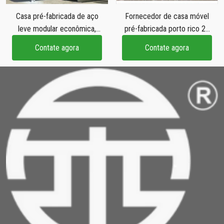
Casa pré-fabricada de aço
Fornecedor de casa móvel
leve modular econômica,
pré-fabricada porto rico 20
casa pré-fabricada de 2
pés modular dobrável
Contate agora
Contate agora
quartos, casas pré-
portátil pequena casa de
fabricadas de novo modelo
recipiente filipinas para
venda