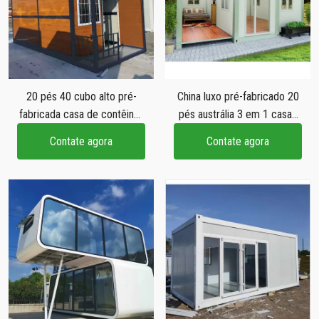
20 pés 40 cubo alto pré-
China luxo pré-fabricado 20
fabricada casa de contêiner
pés austrália 3 em 1 casas
dobrável de luxo pré-
móveis dobráveis 20 pés
Contate agora
Contate agora
fabricada casa de contêiner
casa de contêiner
dobrável modular pré-
expansível para venda
fabricada