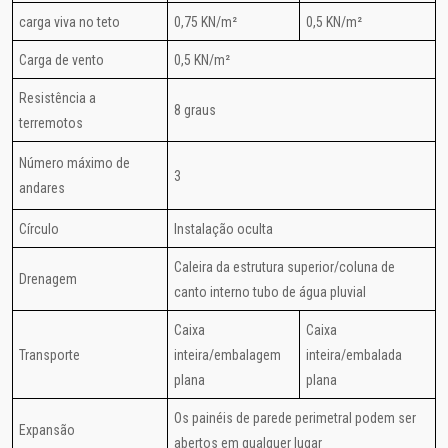
carga viva no teto
0,75 KN/m²
0,5 KN/m²
Carga de vento
0,5 KN/m²
Resistência a
8 graus
terremotos
Número máximo de
3
andares
Círculo
Instalação oculta
Caleira da estrutura superior/coluna de
Drenagem
canto interno tubo de água pluvial
Caixa
Caixa
Transporte
inteira/embalagem
inteira/embalada
plana
plana
Os painéis de parede perimetral podem ser
Expansão
abertos em qualquer lugar