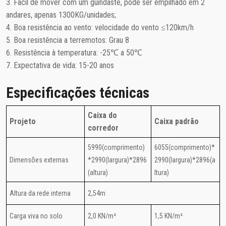
3. Fácil de mover com um guindaste, pode ser empilhado em 2
andares, apenas 1300KG/unidades;
4. Boa resistência ao vento: velocidade do vento ≤120km/h
5. Boa resistência a terremotos: Grau 8
6. Resistência à temperatura: -25℃ a 50℃
7. Expectativa de vida: 15-20 anos
Especificações técnicas
Caixa do
Projeto
Caixa padrão
corredor
5990(comprimento)
6055(comprimento)*
Dimensões externas
*2990(largura)*2896
2990(largura)*2896(a
(altura)
ltura)
Altura da rede interna
2,54m
Carga viva no solo
2,0 KN/m²
1,5 KN/m²