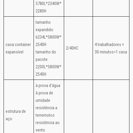
5780L*2340W*
2280H
tamanho
expandido:
6234L*5800W*
casa container
2540H
4 trabalhadores +
2/40HC
expansível
tamanho do
30 minutos=1 casa
pacote:
2200L*5800W*
2540H
à prova d'água
à prova de
umidade
resistência a
estrutura de
terremotos
aço
resistência ao
vento