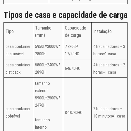
Tipos de casa e capacidade de carga
Tamanho
Capacidade
Tipo
Instalação
(mm)
de carga
casa container
5950L*3000W*
7 /20GP
4 trabalhadores + 3
destacável
2800H
17/40HC
horas=1 casa
casa container
5800L*2400W*
4 trabalhadores + 2
6-8/40HC
plat pack
2896H
horas=1 casa
tamanho
exterior:
5900L*2500W*
2470H
casa container
2 trabalhadores +
8-10/40HC
dobrável
10 minutos=1 casa
tamanho
interno: