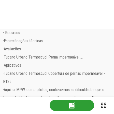
Título de exemplo
Título de exemplo
·
Recursos
·Especificações técnicas
·Avaliações
·Tucano Urbano Termoscud ·Perna impermeável ...
·Aplicativos
·Tucano Urbano Termoscud ·Cobertura de pernas impermeável -
R185
·Aqui na MPW, como pilotos, conhecemos as dificuldades que o
tempo úmido, frio e ventoso traz. Como resultado, escolhemos a
dedo uma seleção de produtos para ajudar você a se manter