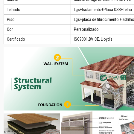
Telhado
Lgs+Isolamento+Placa OSB+Telha
Piso
Lgs+placa de fibrocimento +ladrilh
Cor
Personalizado
Certificado
ISO9001,BV, CE, Lloyd's