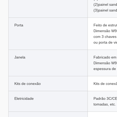
(2)painel san
(3)painel san
Porta
Feito de estru
Dimensão W93
com 3 chaves
ou porta de v
Janela
Fabricado em
Dimensão W93
espessura de
Kits de conexão
Kits de conex
Eletricidade
Padrão 3C/CE/C
tomadas, etc.