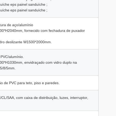
duíche eps painel sanduíche ;
duíche eps painel sanduíche ;
tura de aço/alumínio
0*H2040mm, fornecido com fechadura de puxador
idro deslizante W1500*2000mm.
 PVC/alumínio.
0*H1030mm, envidraçado com vidro duplo na
 5/8/5mm.
ão de PVC para teto, piso e paredes.
L/SAA, com caixa de distribuição, luzes, interruptor,