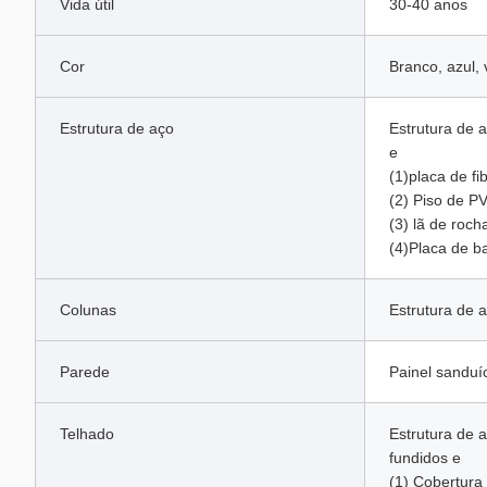
Vida útil
30-40 anos
Cor
Branco, azul,
Estrutura de aço
Estrutura de 
e
(1)placa de f
(2) Piso de P
(3) lã de roc
(4)Placa de b
Colunas
Estrutura de 
Parede
Painel sanduí
Telhado
Estrutura de 
fundidos e
(1) Cobertura