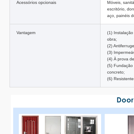
Acessórios opcionais
Móveis, sanitá
escritório, do
aço, painéis d
Vantagem
(1) Instalaçã
obra;
(2) Antiferru
(3) Impermeáv
(4) À prova de
(5) Fundação 
concreto;
(6) Resistente