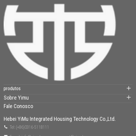
produtos
Sobre Yimu
Container House
Fale Conosco
Nossos projetos
casa pré-fabricada
Hebei YiMu Integrated Housing Technology Co.,Ltd.
Sobre nós
Tel: (+86)0316-5118111
Villa Aço Leve